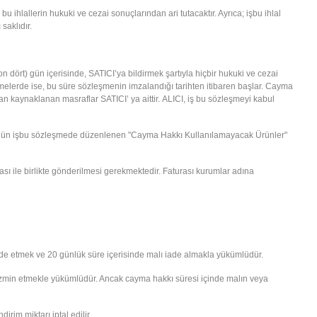
ihlallerin hukuki ve cezai sonuçlarından ari tutacaktır. Ayrıca; işbu ihlal
saklıdır.
 dört) gün içerisinde, SATICI’ya bildirmek şartıyla hiçbir hukuki ve cezai
elerde ise, bu süre sözleşmenin imzalandığı tarihten itibaren başlar. Cayma
 kaynaklanan masraflar SATICI’ ya aittir. ALICI, iş bu sözleşmeyi kabul
e ürünün işbu sözleşmede düzenlenen "Cayma Hakkı Kullanılamayacak Ürünler"
sı ile birlikte gönderilmesi gerekmektedir. Faturası kurumlar adına
iade etmek ve 20 günlük süre içerisinde malı iade almakla yükümlüdür.
azmin etmekle yükümlüdür. Ancak cayma hakkı süresi içinde malın veya
im miktarı iptal edilir.