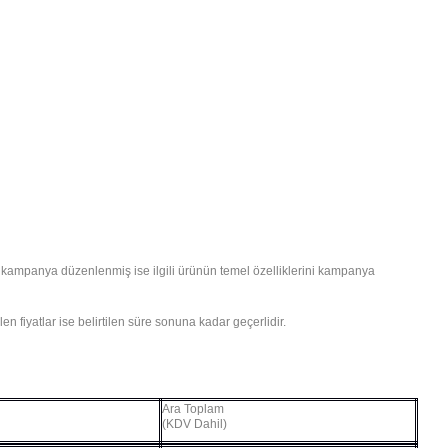
dan kampanya düzenlenmiş ise ilgili ürünün temel özelliklerini kampanya
len fiyatlar ise belirtilen süre sonuna kadar geçerlidir.
Ara Toplam
(KDV Dahil)