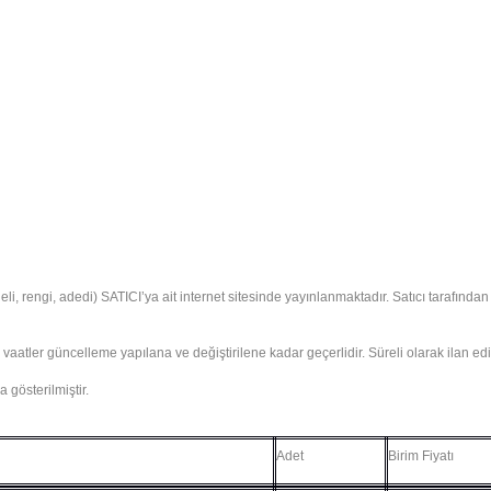
deli, rengi, adedi) SATICI’ya ait internet sitesinde yayınlanmaktadır. Satıcı tarafın
 ve vaatler güncelleme yapılana ve değiştirilene kadar geçerlidir. Süreli olarak ilan edi
 gösterilmiştir.
Adet
Birim Fiyatı