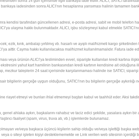
edilmesinden sonra 14 gün içerisinde ilgili bankaya iade edilir. ALICI, SATICI tarafın
arın bankaya iadesinden sonra ALICI’nın hesaplarına yansıması halinin tamamen banka 
a kendisi tarafından güncellenen adresi, e-posta adresi, sabit ve mobil telefon hatl
LICI’ya ulaşma hakkı bulunmaktadır. ALICI, işbu sözleşmeyi kabul etmekle SATICI’nın 
ezik, kırık, ambalajı yırtılmış vb. hasarlı ve ayıplı mal/hizmeti kargo şirketinden
ya aittir. Cayma hakkı kullanılacaksa mal/hizmet kullanılmamalıdır. Fatura iade edi
ması veya ürünün ALICI’ya tesliminden evvel, siparişte kullanılan kredi kartına ilişkin
 ait ekstresini yahut kart hamilinin bankasından kredi kartının kendisine ait olduğuna i
, mezkur taleplerin 24 saat içerisinde karşılanmaması halinde ise SATICI, siparişi i
 sair bilgilerin gerçeğe uygun olduğunu, SATICI’nın bu bilgilerin gerçeğe aykırılığı n
erine riayet etmeyi ve bunları ihlal etmemeyi baştan kabul ve taahhüt eder. Aksi 
u, genel ahlaka aykırı, başkalarını rahatsız ve taciz edici şekilde, yasalara aykırı 
ştırıcı faaliyet (spam, virus, truva atı, vb.) işlemlerde bulunamaz.
olmayan ve/veya başkaca üçüncü kişilerin sahip olduğu ve/veya işlettiği başka web sit
a o siteyi işleten kişiyi desteklememekte ve Link verilen web sitesinin içerdiği bil