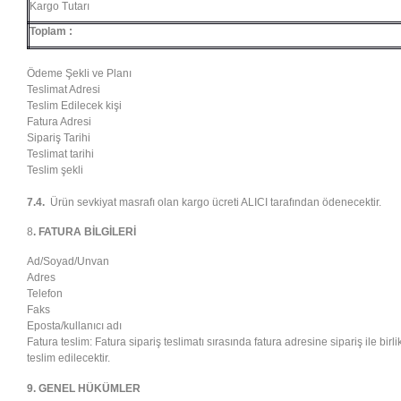
Kargo Tutarı
Toplam :
Ödeme Şekli ve Planı
Teslimat Adresi
Teslim Edilecek kişi
Fatura Adresi
Sipariş Tarihi
Teslimat tarihi
Teslim şekli
7.4.
Ürün sevkiyat masrafı olan kargo ücreti ALICI tarafından ödenecektir.
8
. FATURA BİLGİLERİ
Ad/Soyad/Unvan
Adres
Telefon
Faks
Eposta/kullanıcı adı
Fatura teslim: Fatura sipariş teslimatı sırasında fatura adresine sipariş ile birli
teslim edilecektir.
9. GENEL HÜKÜMLER