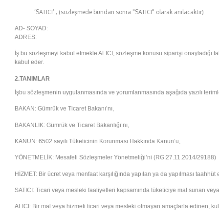
‘SATICI’ ; (sözleşmede bundan sonra "SATICI" olarak anılacaktır)
AD- SOYAD:
ADRES:
İş bu sözleşmeyi kabul etmekle ALICI, sözleşme konusu siparişi onayladığı takd
kabul eder.
2.TANIMLAR
İşbu sözleşmenin uygulanmasında ve yorumlanmasında aşağıda yazılı terimler k
BAKAN: Gümrük ve Ticaret Bakanı’nı,
BAKANLIK: Gümrük ve Ticaret Bakanlığı’nı,
KANUN: 6502 sayılı Tüketicinin Korunması Hakkında Kanun’u,
YÖNETMELİK: Mesafeli Sözleşmeler Yönetmeliği’ni (RG:27.11.2014/29188)
HİZMET: Bir ücret veya menfaat karşılığında yapılan ya da yapılması taahhüt e
SATICI: Ticari veya mesleki faaliyetleri kapsamında tüketiciye mal sunan vey
ALICI: Bir mal veya hizmeti ticari veya mesleki olmayan amaçlarla edinen, kul