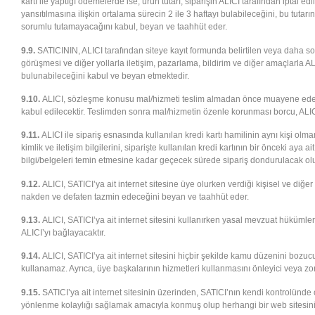
kartı ile yaptığı ödemelerde ise, ürün tutarı, siparişin ALICI tarafından iptal 
yansıtılmasına ilişkin ortalama sürecin 2 ile 3 haftayı bulabileceğini, bu tut
sorumlu tutamayacağını kabul, beyan ve taahhüt eder.
9.9.
SATICININ, ALICI tarafından siteye kayıt formunda belirtilen veya daha sonr
görüşmesi ve diğer yollarla iletişim, pazarlama, bildirim ve diğer amaçlarla A
bulunabileceğini kabul ve beyan etmektedir.
9.10.
ALICI, sözleşme konusu mal/hizmeti teslim almadan önce muayene edecek; 
kabul edilecektir. Teslimden sonra mal/hizmetin özenle korunması borcu, ALICI’
9.11.
ALICI ile sipariş esnasında kullanılan kredi kartı hamilinin aynı kişi olma
kimlik ve iletişim bilgilerini, siparişte kullanılan kredi kartının bir önceki aya
bilgi/belgeleri temin etmesine kadar geçecek sürede sipariş dondurulacak olup
9.12.
ALICI, SATICI’ya ait internet sitesine üye olurken verdiği kişisel ve diğer
nakden ve defaten tazmin edeceğini beyan ve taahhüt eder.
9.13.
ALICI, SATICI’ya ait internet sitesini kullanırken yasal mevzuat hüküml
ALICI’yı bağlayacaktır.
9.14.
ALICI, SATICI’ya ait internet sitesini hiçbir şekilde kamu düzenini bozuc
kullanamaz. Ayrıca, üye başkalarının hizmetleri kullanmasını önleyici veya zorla
9.15.
SATICI’ya ait internet sitesinin üzerinden, SATICI’nın kendi kontrolünde 
yönlenme kolaylığı sağlamak amacıyla konmuş olup herhangi bir web sitesini vey