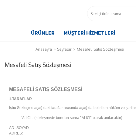
ÜRÜNLER
MÜŞTERİ HİZMETLERİ
Anasayfa
Sayfalar
Mesafeli Satış Sözleşmesi
Mesafeli Satış Sözleşmesi
MESAFELİ SATIŞ SÖZLEŞMESİ
1.TARAFLAR
İşbu Sözleşme aşağıdaki taraflar arasında aşağıda belirtilen hüküm ve şartla
‘ALICI’ ; (sözleşmede bundan sonra "ALICI" olarak anılacaktır)
AD- SOYAD:
ADRES: