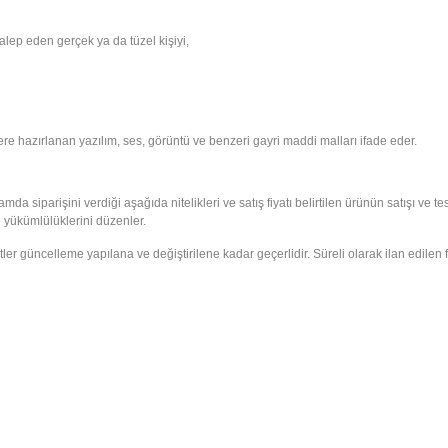
alep eden gerçek ya da tüzel kişiyi,
re hazırlanan yazılım, ses, görüntü ve benzeri gayri maddi malları ifade eder.
mda siparişini verdiği aşağıda nitelikleri ve satış fiyatı belirtilen ürünün satışı ve 
 yükümlülüklerini düzenler.
vaatler güncelleme yapılana ve değiştirilene kadar geçerlidir. Süreli olarak ilan edilen 