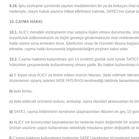
9.16.
İşbu sözleşme içerisinde sayılan maddelerden bir ya da birkaçını ihlal ed
nedeniyle, olayın hukuk alanına intikal ettirilmesi halinde, SATICI’nın üyeye
10. CAYMA HAKKI
10.1.
ALICI; mesafeli sözleşmenin mal satışına ilişkin olması durumunda, ürünün
sorumluluk üstlenmeksizin ve hiçbir gerekçe göstermeksizin malı reddederek 
hakkı süresi sona ermeden önce, tüketicinin onayı ile hizmetin ifasına başla
etmekle, cayma hakkı konusunda bilgilendirildiğini peşinen kabul eder.
10.2.
Cayma hakkının kullanılması için 14 (ondört) günlük süre içinde SATICI
hükümleri çerçevesinde kullanılmamış olması şarttır. Bu hakkın kullanılması 
a)
3. kişiye veya ALICI’ ya teslim edilen ürünün faturası, (İade edilmek isten
düzenlenen sipariş iadeleri İADE FATURASI kesilmediği takdirde tamamlanam
b)
İade formu,
c)
İade edilecek ürünlerin kutusu, ambalajı, varsa standart aksesuarları ile bir
d)
SATICI, cayma bildiriminin kendisine ulaşmasından itibaren en geç 10 günlü
e)
ALICI’ nın kusurundan kaynaklanan bir nedenle malın değerinde bir azalma
ürünün usulüne uygun kullanılması sebebiyle meydana gelen değişiklik ve b
f)
Cayma hakkının kullanılması nedeniyle SATICI tarafından düzenlenen kampany