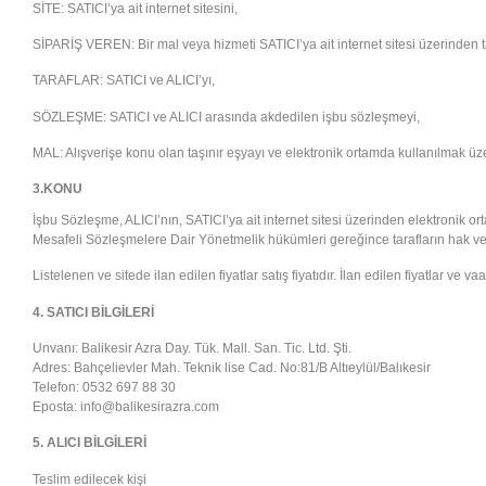
SİTE: SATICI’ya ait internet sitesini,
SİPARİŞ VEREN: Bir mal veya hizmeti SATICI’ya ait internet sitesi üzerinden t
TARAFLAR: SATICI ve ALICI’yı,
SÖZLEŞME: SATICI ve ALICI arasında akdedilen işbu sözleşmeyi,
MAL: Alışverişe konu olan taşınır eşyayı ve elektronik ortamda kullanılmak üze
3.KONU
İşbu Sözleşme, ALICI’nın, SATICI’ya ait internet sitesi üzerinden elektronik orta
Mesafeli Sözleşmelere Dair Yönetmelik hükümleri gereğince tarafların hak ve
Listelenen ve sitede ilan edilen fiyatlar satış fiyatıdır. İlan edilen fiyatlar ve 
4. SATICI BİLGİLERİ
Unvanı: Balikesir Azra Day. Tük. Mall. San. Tic. Ltd. Şti.
Adres: Bahçelievler Mah. Teknik lise Cad. No:81/B Altıeylül/Balıkesir
Telefon: 0532 697 88 30
Eposta: info@balikesirazra.com
5. ALICI BİLGİLERİ
Teslim edilecek kişi