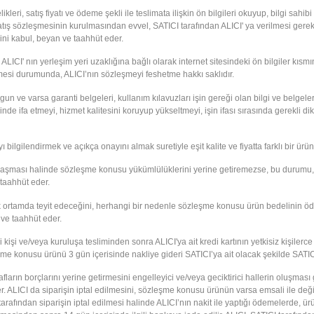
leri, satış fiyatı ve ödeme şekli ile teslimata ilişkin ön bilgileri okuyup, bilgi sahi
atış sözleşmesinin kurulmasından evvel, SATICI tarafından ALICI' ya verilmesi gereken 
ğini kabul, beyan ve taahhüt eder.
I' nın yerleşim yeri uzaklığına bağlı olarak internet sitesindeki ön bilgiler kısmın
emesi durumunda, ALICI’nın sözleşmeyi feshetme hakkı saklıdır.
un ve varsa garanti belgeleri, kullanım kılavuzları işin gereği olan bilgi ve belgele
inde ifa etmeyi, hizmet kalitesini koruyup yükseltmeyi, işin ifası sırasında gerekli d
ilendirmek ve açıkça onayını almak suretiyle eşit kalite ve fiyatta farklı bir ürün 
aşması halinde sözleşme konusu yükümlülüklerini yerine getiremezse, bu durumu, öğre
taahhüt eder.
k ortamda teyit edeceğini, herhangi bir nedenle sözleşme konusu ürün bedelinin öd
ve taahhüt eder.
işi ve/veya kuruluşa tesliminden sonra ALICI'ya ait kredi kartının yetkisiz kişiler
e konusu ürünü 3 gün içerisinde nakliye gideri SATICI’ya ait olacak şekilde SATIC
ların borçlarını yerine getirmesini engelleyici ve/veya geciktirici hallerin oluşmas
. ALICI da siparişin iptal edilmesini, sözleşme konusu ürünün varsa emsali ile deği
rafından siparişin iptal edilmesi halinde ALICI’nın nakit ile yaptığı ödemelerde, ür