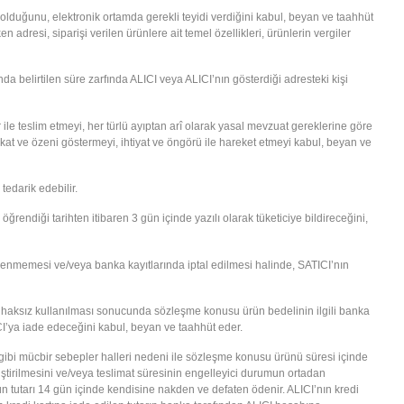
bi olduğunu, elektronik ortamda gerekli teyidi verdiğini kabul, beyan ve taahhüt
adresi, siparişi verilen ürünlere ait temel özellikleri, ürünlerin vergiler
da belirtilen süre zarfında ALICI veya ALICI’nın gösterdiği adresteki kişi
r ile teslim etmeyi, her türlü ayıptan arî olarak yasal mevzuat gereklerine göre
ikkat ve özeni göstermeyi, ihtiyat ve öngörü ile hareket etmeyi kabul, beyan ve
tedarik edebilir.
ndiği tarihten itibaren 3 gün içinde yazılı olarak tüketiciye bildireceğini,
enmemesi ve/veya banka kayıtlarında iptal edilmesi halinde, SATICI’nın
ce haksız kullanılması sonucunda sözleşme konusu ürün bedelinin ilgili banka
I’ya iade edeceğini kabul, beyan ve taahhüt eder.
ı gibi mücbir sebepler halleri nedeni ile sözleşme konusu ürünü süresi içinde
ştirilmesini ve/veya teslimat süresinin engelleyici durumun ortadan
ün tutarı 14 gün içinde kendisine nakden ve defaten ödenir. ALICI’nın kredi