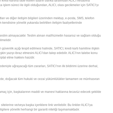
dan kredi kartına iade edilen tutarın banka tarafından ALICI hesabına
işlem süreci ile ilgili olduğundan, ALICI, olası gecikmeler için SATICI’yı
arı ve diğer iletişim bilgileri üzerinden mektup, e-posta, SMS, telefon
kendisine yönelik yukarıda belirtilen iletişim faaliyetlerinde
 teslim almayacaktır. Teslim alınan mal/hizmetin hasarsız ve sağlam olduğu
lmelidir.
 güvenlik açığı tespit edilmesi halinde, SATICI, kredi kartı hamiline ilişkin
lişkin yazıyı ibraz etmesini ALICI’dan talep edebilir. ALICI’nın talebe konu
ptal etme hakkını haizdir.
edeniyle uğrayacağı tüm zararları, SATICI’nın ilk bildirimi üzerine derhal,
takdirde, doğacak tüm hukuki ve cezai yükümlülükler tamamen ve münhasıran
bir amaç için, başkalarının maddi ve manevi haklarına tecavüz edecek şekilde
elerine ve/veya başka içeriklere link verilebilir. Bu linkler ALICI’ya
gilere yönelik herhangi bir garanti niteliği taşımamaktadır.