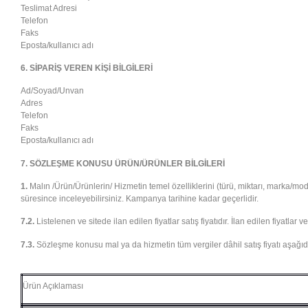
Teslimat Adresi
Telefon
Faks
Eposta/kullanıcı adı
6. SİPARİŞ VEREN KİŞİ BİLGİLERİ
Ad/Soyad/Unvan
Adres
Telefon
Faks
Eposta/kullanıcı adı
7. SÖZLEŞME KONUSU ÜRÜN/ÜRÜNLER BİLGİLERİ
1.
Malın /Ürün/Ürünlerin/ Hizmetin temel özelliklerini (türü, miktarı, marka/mo
süresince inceleyebilirsiniz. Kampanya tarihine kadar geçerlidir.
7.2.
Listelenen ve sitede ilan edilen fiyatlar satış fiyatıdır. İlan edilen fiyatlar
7.3.
Sözleşme konusu mal ya da hizmetin tüm vergiler dâhil satış fiyatı aşağıda
Ürün Açıklaması