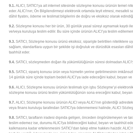
9.1.
ALICI, SATICI’ya ait internet sitesinde sözleşme konusu ürünün temel nitelik
eder. ALICI’nın; Ön Bilgilendirmeyi elektronik ortamda teyit etmesi, mesafeli s
dâhil fiyatını, ödeme ve teslimat bilgilerini de doğru ve eksiksiz olarak edindi
9.2.
Sözleşme konusu her bir ürün, 30 günlük yasal süreyi aşmamak kaydı ile ALIC
ve/veya kuruluşa teslim edilir. Bu süre içinde ürünün ALICI’ya teslim edilem
9.3.
SATICI, Sözleşme konusu ürünü eksiksiz, siparişte belirtilen niteliklere uyg
sağlam, standartlara uygun bir şekilde işi doğruluk ve dürüstlük esasları dâhil
taahhüt eder.
9.4.
SATICI, sözleşmeden doğan ifa yükümlülüğünün süresi dolmadan ALICI’yı bilg
9.5.
SATICI, sipariş konusu ürün veya hizmetin yerine getirilmesinin imkânsızl
14 günlük süre içinde toplam bedeli ALICI’ya iade edeceğini kabul, beyan ve 
9.6.
ALICI, Sözleşme konusu ürünün teslimatı için işbu Sözleşme’yi elektroni
sözleşme konusu ürünü teslim yükümlülüğünün sona ereceğini kabul, beyan 
9.7.
ALICI, Sözleşme konusu ürünün ALICI veya ALICI’nın gösterdiği adresteki k
veya finans kuruluşu tarafından SATICI'ya ödenmemesi halinde, ALICI Sözleşm
9.8.
SATICI, tarafların iradesi dışında gelişen, önceden öngörülemeyen ve taraf
teslim edemez ise, durumu ALICI'ya bildireceğini kabul, beyan ve taahhüt eder
kalkmasına kadar ertelenmesini SATICI’dan talep etme hakkını haizdir. ALICI ta