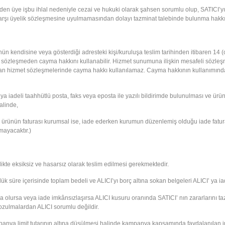
en üye işbu ihlal nedeniyle cezai ve hukuki olarak şahsen sorumlu olup, SATICI’yı bu 
 karşı üyelik sözleşmesine uyulmamasından dolayı tazminat talebinde bulunma hakkı 
 kendisine veya gösterdiği adresteki kişi/kuruluşa teslim tarihinden itibaren 14 (on
sözleşmeden cayma hakkını kullanabilir. Hizmet sunumuna ilişkin mesafeli sözleşm
nan hizmet sözleşmelerinde cayma hakkı kullanılamaz. Cayma hakkının kullanımından
' ya iadeli taahhütlü posta, faks veya eposta ile yazılı bildirimde bulunulması v
halinde,
en ürünün faturası kurumsal ise, iade ederken kurumun düzenlemiş olduğu iade fatura
ayacaktır.)
likte eksiksiz ve hasarsız olarak teslim edilmesi gerekmektedir.
k süre içerisinde toplam bedeli ve ALICI’yı borç altına sokan belgeleri ALICI’ ya 
 olursa veya iade imkânsızlaşırsa ALICI kusuru oranında SATICI’ nın zararlarını t
ozulmalardan ALICI sorumlu değildir.
a limit tutarının altına düşülmesi halinde kampanya kapsamında faydalanılan indir