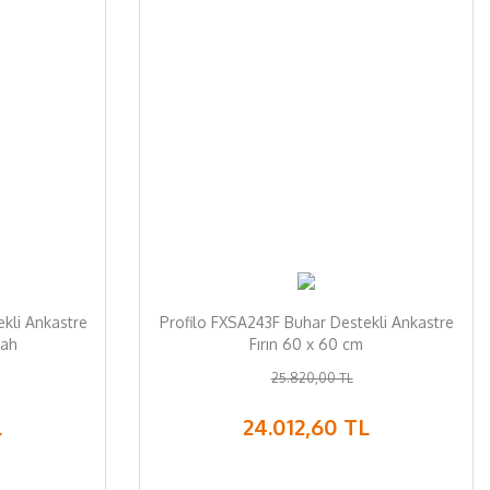
kli Ankastre
Profilo FXSA243F Buhar Destekli Ankastre
yah
Fırın 60 x 60 cm
25.820,00 TL
L
24.012,60 TL