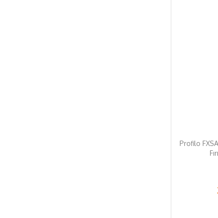
Profilo FXS
Fı