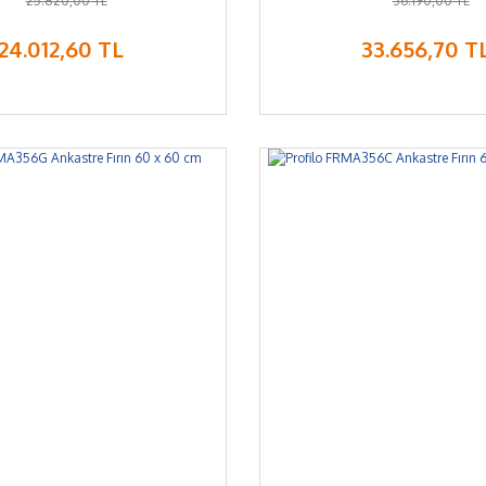
25.820,00 TL
36.190,00 TL
24.012,60 TL
33.656,70 T
%7