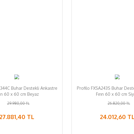
A344C Buhar Destekli Ankastre
Profilo FXSA243S Buhar Deste
rın 60 x 60 cm Beyaz
Fırın 60 x 60 cm Si
29.980,00 TL
25.820,00 TL
27.881,40 TL
24.012,60 T