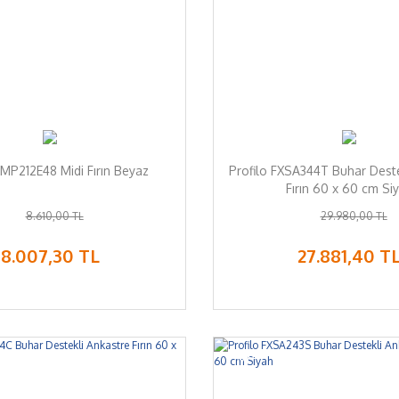
FMP212E48 Midi Fırın Beyaz
Profilo FXSA344T Buhar Deste
Fırın 60 x 60 cm Si
8.610,00 TL
29.980,00 TL
8.007,30 TL
27.881,40 T
%7