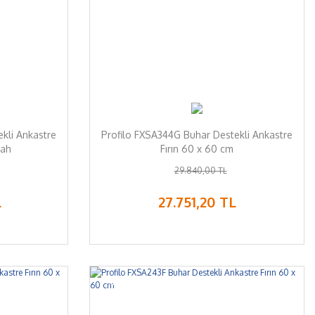
kli Ankastre
Profilo FXSA344G Buhar Destekli Ankastre
yah
Fırın 60 x 60 cm
29.840,00 TL
L
27.751,20 TL
%7