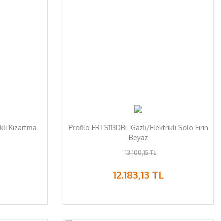
klı Kızartma
Profilo FRTS113DBL Gazlı/Elektrikli Solo Fırın
Beyaz
13.100,15 TL
12.183,13 TL