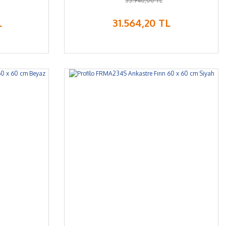
33.940,00 TL
L
31.564,20 TL
%7