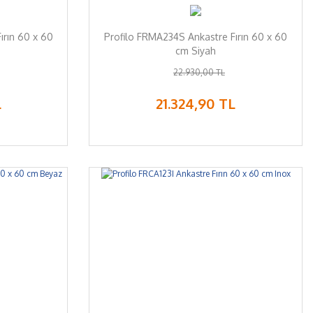
ırın 60 x 60
Profilo FRMA234S Ankastre Fırın 60 x 60
cm Siyah
22.930,00 TL
L
21.324,90 TL
%7