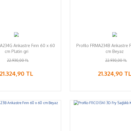
A234G Ankastre Fırın 60 x 60
Profilo FRMA234B Ankastre F
cm Platin gri
cm Beyaz
22.930,00 TL
22.930,00 TL
21.324,90 TL
21.324,90 T
%7