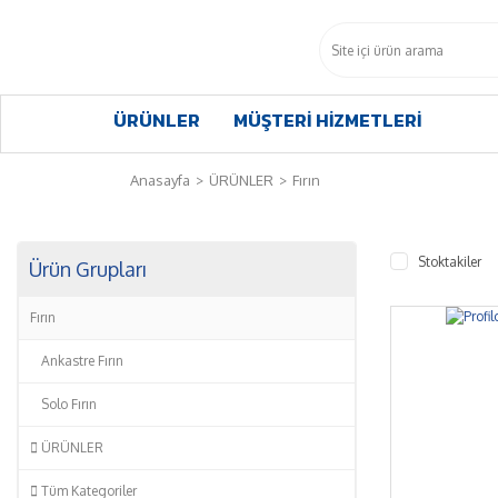
ÜRÜNLER
MÜŞTERİ HİZMETLERİ
Anasayfa
ÜRÜNLER
Fırın
Stoktakiler
Ürün Grupları
Fırın
%7
Ankastre Fırın
Solo Fırın
ÜRÜNLER
Tüm Kategoriler