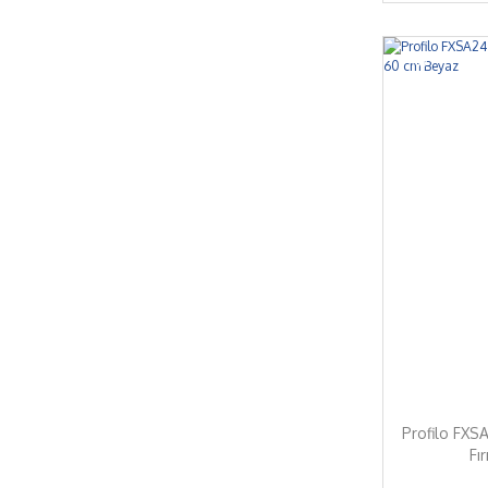
%7
Profilo FXS
Fı