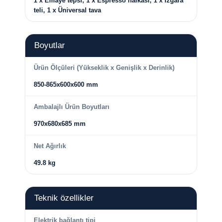
1 x Emaye tepsi, 1 x Espresso halkası, 1 x Izgara
teli, 1 x Üniversal tava
Boyutlar
Ürün Ölçüleri (Yükseklik x Genişlik x Derinlik)
850-865x600x600 mm
Ambalajlı Ürün Boyutları
970x680x685 mm
Net Ağırlık
49.8 kg
Teknik özellikler
Elektrik bağlantı tipi