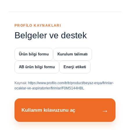
PROFİLO KAYNAKLARI
Belgeler ve destek
Ürün bilgi formu
Kurulum talimatı
AB ürün bilgi formu
Enerji etiketi
Kaynak:
https://www.profilo.com/tr/tr/product/beyaz-esya/firinlar-
ocaklar-ve-aspiratorler/firinlar/F0MS144HBL
→
Kullanım kılavuzunu aç