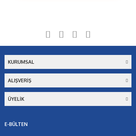
Bu ürüne ilk yorumu siz yapın!
Yorum Yaz
KURUMSAL
ALIŞVERİŞ
ÜYELİK
E-BÜLTEN