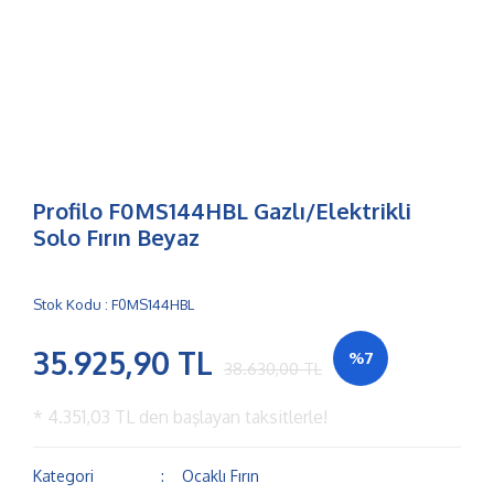
Profilo F0MS144HBL Gazlı/Elektrikli
Solo Fırın Beyaz
Stok Kodu : F0MS144HBL
35.925,90 TL
%7
38.630,00 TL
*
4.351,03 TL
den başlayan taksitlerle!
Kategori
Ocaklı Fırın