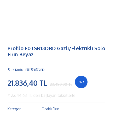
Profilo F0TSR13DBD Gazlı/Elektrikli Solo
Fırın Beyaz
Stok Kodu : F0TSR13DBD
21.836,40 TL
%7
23.480,00 TL
*
2.644,63 TL
den başlayan taksitlerle!
Kategori
Ocaklı Fırın