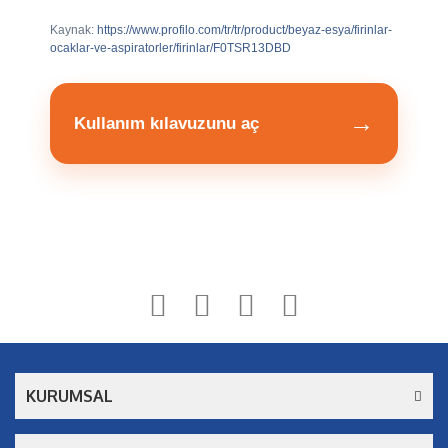
Kaynak:
https://www.profilo.com/tr/tr/product/beyaz-esya/firinlar-
ocaklar-ve-aspiratorler/firinlar/F0TSR13DBD
→
Kullanım kılavuzunu aç
Bu ürüne ilk yorumu siz yapın!
Yorum Yaz
KURUMSAL