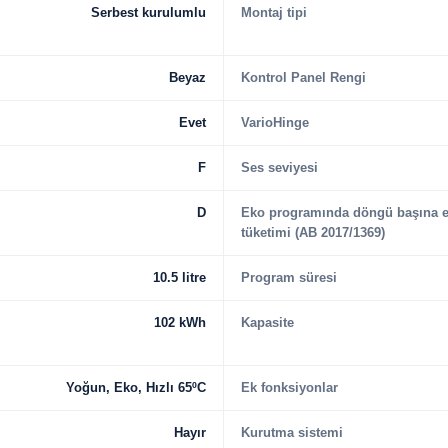
Serbest kurulumlu
Montaj tipi
Beyaz
Kontrol Panel Rengi
Evet
VarioHinge
F
Ses seviyesi
D
Eko programında döngü başına e
tüketimi (AB 2017/1369)
10.5 litre
Program süresi
102 kWh
Kapasite
Yoğun, Eko, Hızlı 65ºC
Ek fonksiyonlar
Hayır
Kurutma sistemi