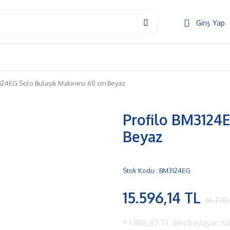
Giriş Yap
124EG Solo Bulaşık Makinesi 60 cm Beyaz
Profilo BM3124E
Beyaz
Stok Kodu : BM3124EG
15.596,14 TL
16.770
*
1.888,87 TL
den başlayan tak