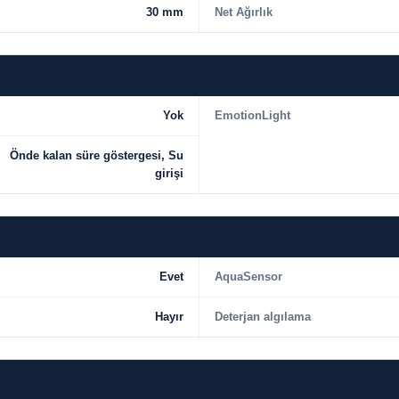
30 mm
Net Ağırlık
Yok
EmotionLight
Önde kalan süre göstergesi, Su
girişi
Evet
AquaSensor
Hayır
Deterjan algılama