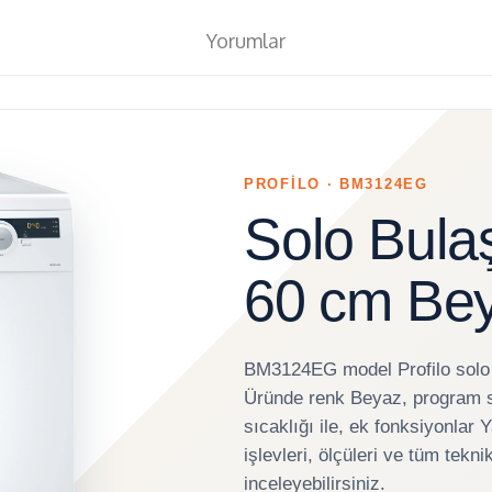
Yorumlar
PROFİLO · BM3124EG
Solo Bula
60 cm Be
BM3124EG model Profilo solo
Üründe renk Beyaz, program s
sıcaklığı ile, ek fonksiyonlar
işlevleri, ölçüleri ve tüm tekn
inceleyebilirsiniz.