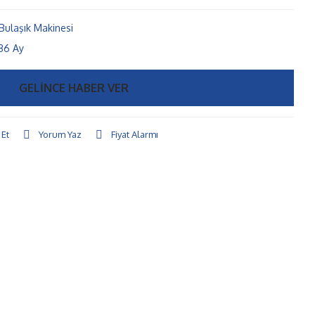
Bulaşık Makinesi
36 Ay
GELİNCE HABER VER
 Et
Yorum Yaz
Fiyat Alarmı