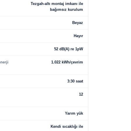
Tezgah-altı montaj imkanı ile
bağımsız kurulum
Beyaz
Hayır
52 dB(A) re 1pW
nerji
1.022 kWh/çevrim
3:30 saat
12
Yarım yük
Kendi sıcaklığı ile