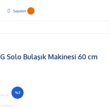
Sepetim
G Solo Bulaşık Makinesi 60 cm
%7
,04 TL
sitlerle!