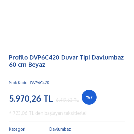
Profilo DVP6C420 Duvar Tipi Davlumbaz
60 cm Beyaz
Stok Kodu : DVP6C420
5.970,26 TL
%7
6.419,63 TL
*
723,06 TL
den başlayan taksitlerle!
Kategori
Davlumbaz