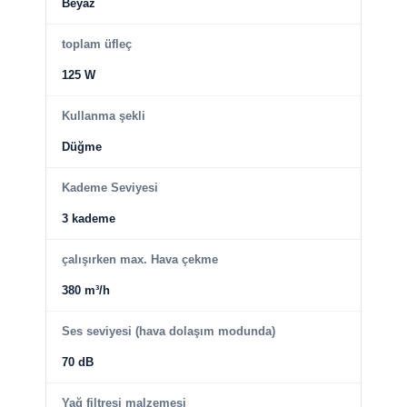
Beyaz
toplam üfleç
125 W
Kullanma şekli
Düğme
Kademe Seviyesi
3 kademe
çalışırken max. Hava çekme
380 m³/h
Ses seviyesi (hava dolaşım modunda)
70 dB
Yağ filtresi malzemesi