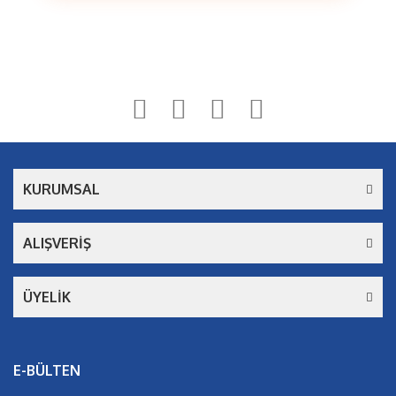
Bu ürüne ilk yorumu siz yapın!
Yorum Yaz
KURUMSAL
ALIŞVERİŞ
ÜYELİK
E-BÜLTEN