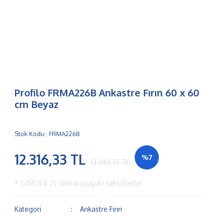
Profilo FRMA226B Ankastre Fırın 60 x 60
cm Beyaz
Stok Kodu : FRMA226B
12.316,33 TL
%7
13.243,37 TL
*
1.491,64 TL
den başlayan taksitlerle!
Kategori
Ankastre Fırın