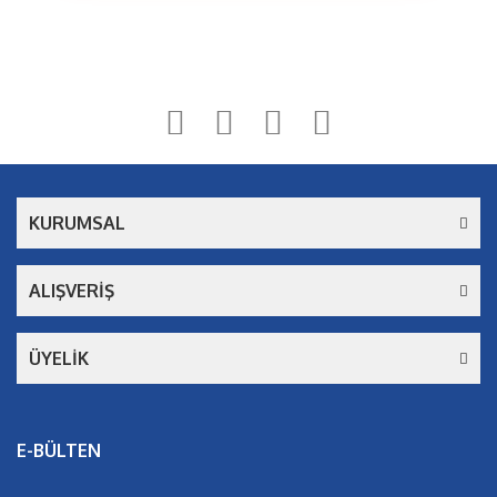
Bu ürüne ilk yorumu siz yapın!
Yorum Yaz
KURUMSAL
ALIŞVERİŞ
ÜYELİK
E-BÜLTEN