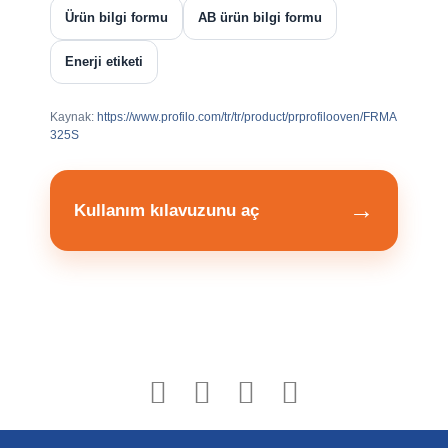
Ürün bilgi formu
AB ürün bilgi formu
Enerji etiketi
Kaynak:
https://www.profilo.com/tr/tr/product/prprofilooven/FRMA
325S
→
Kullanım kılavuzunu aç
Bu ürüne ilk yorumu siz yapın!
Yorum Yaz