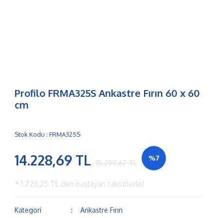
Profilo FRMA325S Ankastre Fırın 60 x 60
cm
Stok Kodu : FRMA325S
14.228,69 TL
%7
15.299,67 TL
*
1.723,25 TL
den başlayan taksitlerle!
Kategori
Ankastre Fırın