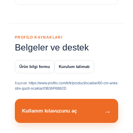
PROFİLO KAYNAKLARI
Belgeler ve destek
Ürün bilgi formu
Kurulum talimatı
Kaynak:
https://www.profilo.com/tr/tr/product/ocaklar/60-cm-anka
stre-gazli-ocaklar/OB36P6B82D
→
Kullanım kılavuzunu aç