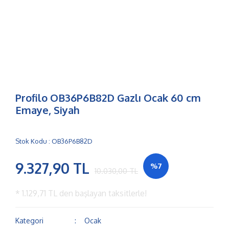
Profilo OB36P6B82D Gazlı Ocak 60 cm
Emaye, Siyah
Stok Kodu : OB36P6B82D
9.327,90 TL
%7
10.030,00 TL
*
1.129,71 TL
den başlayan taksitlerle!
Kategori
Ocak