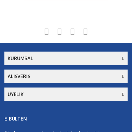
Bu ürüne ilk yorumu siz yapın!
Yorum Yaz
KURUMSAL
ALIŞVERİŞ
ÜYELİK
E-BÜLTEN