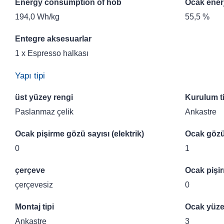
Energy consumption of hob
Ocak enerji
194,0 Wh/kg
55,5 %
Entegre aksesuarlar
1 x Espresso halkası
Yapı tipi
üst yüzey rengi
Kurulum ti
Paslanmaz çelik
Ankastre
Ocak pişirme gözü sayısı (elektrik)
Ocak gözü 
0
1
çerçeve
Ocak pişir
çerçevesiz
0
Montaj tipi
Ocak yüze
Ankastre
3