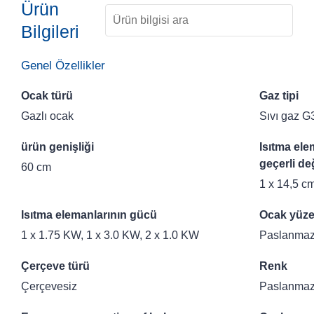
Ürün
Bilgileri
Genel Özellikler
Ocak türü
Gaz tipi
Gazlı ocak
Sıvı gaz G
ürün genişliği
Isıtma ele
geçerli değ
60 cm
1 x 14,5 c
Isıtma elemanlarının gücü
Ocak yüze
1 x 1.75 KW, 1 x 3.0 KW, 2 x 1.0 KW
Paslanmaz 
Çerçeve türü
Renk
Çerçevesiz
Paslanmaz 