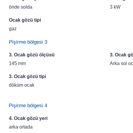
önde solda
3 kW
Ocak gözü tipi
gaz
Pişirme bölgesi 3
3. Ocak gözü ölçüsü
3. Ocak gö
145 mm
Arka sol o
3. Ocak gözü tipi
döküm ocak
Pişirme bölgesi 4
4. Ocak gözü yeri
arka ortada