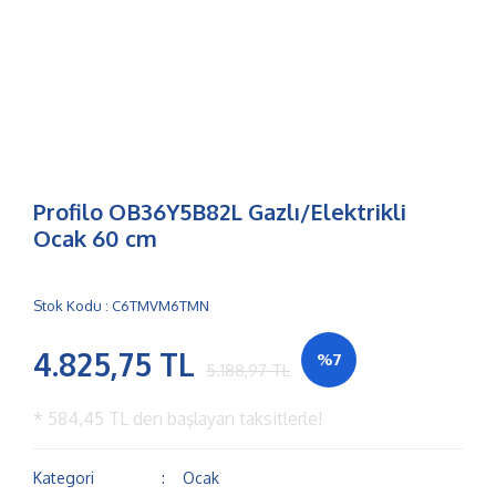
Profilo OB36Y5B82L Gazlı/Elektrikli
Ocak 60 cm
Stok Kodu : C6TMVM6TMN
4.825,75 TL
%7
5.188,97 TL
*
584,45 TL
den başlayan taksitlerle!
Kategori
Ocak