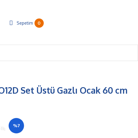
0
Sepetim
O12D Set Üstü Gazlı Ocak 60 cm
%7
 TL