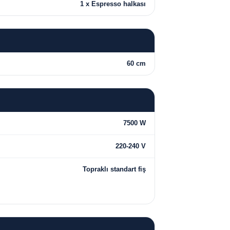
1 x Espresso halkası
60 cm
7500 W
220-240 V
Topraklı standart fiş