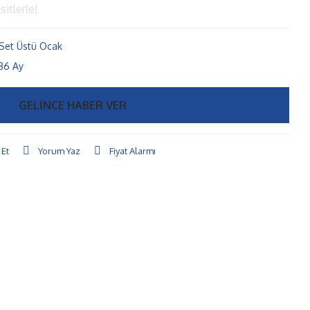
itlerle!
Set Üstü Ocak
36 Ay
GELİNCE HABER VER
 Et
Yorum Yaz
Fiyat Alarmı