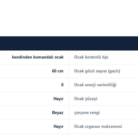
kendinden kumandalı ocak
Ocak kontrolü tipi
60 cm
Ocak gözü sayısı (gazlı)
0
Ocak enerji verimliliği
Hayır
Ocak yüzeyi
Beyaz
çerçeve rengi
Hayır
Ocak ızgarası malzemesi