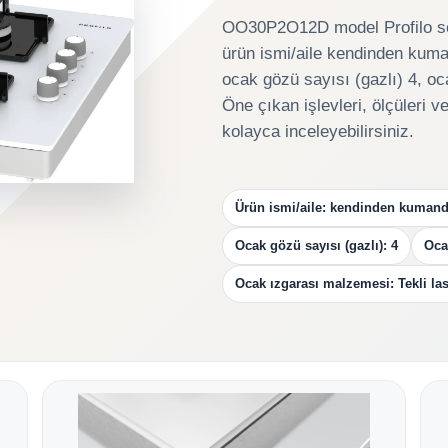
OO30P2O12D model Profilo se
ürün ismi/aile kendinden kum
ocak gözü sayısı (gazlı) 4, oc
Öne çıkan işlevleri, ölçüleri v
kolayca inceleyebilirsiniz.
Ürün ismi/aile: kendinden kumand
Ocak gözü sayısı (gazlı): 4
Ocak
Ocak ızgarası malzemesi: Tekli last