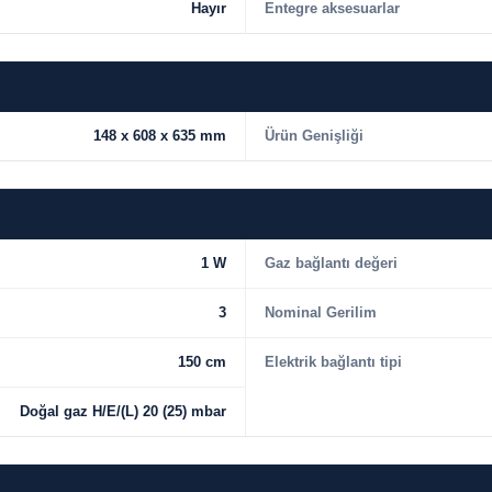
Hayır
Entegre aksesuarlar
148 x 608 x 635 mm
Ürün Genişliği
1 W
Gaz bağlantı değeri
3
Nominal Gerilim
150 cm
Elektrik bağlantı tipi
Doğal gaz H/E/(L) 20 (25) mbar