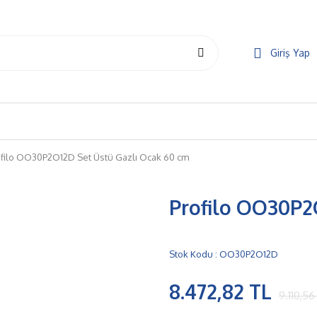
Giriş Yap
ofilo OO30P2O12D Set Üstü Gazlı Ocak 60 cm
Profilo OO30P2
Stok Kodu : OO30P2O12D
8.472,82 TL
9.110,56