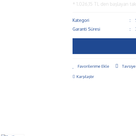
*
1.026,15 TL
den başlayan taks
Kategori
Garanti Süresi
Tavsiye
Karşılaştır