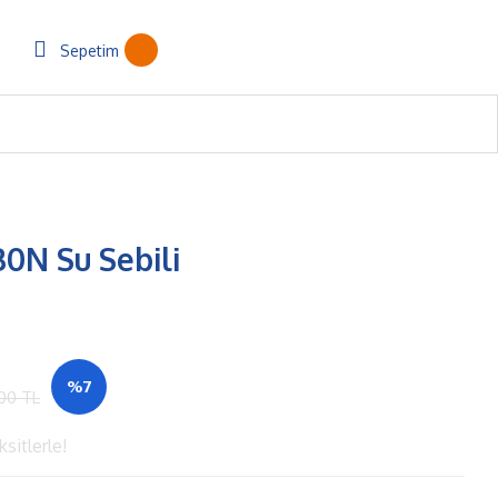
Sepetim
0N Su Sebili
%7
,00 TL
sitlerle!