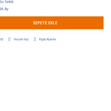
Su Sebili
36 Ay
SEPETE EKLE
 Et
Yorum Yaz
Fiyat Alarmı