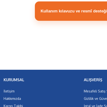
Kullanım kılavuzu ve resmî desteği
KURUMSAL
ALIŞVERİŞ
İletişim
Mesafeli Satış
Hakkımızda
Gizlilik ve Güve
Kargo Takibi
İptal ve İade Şa