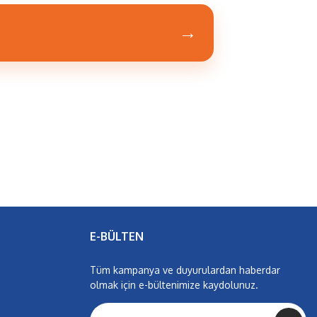
→
E-BÜLTEN
Tüm kampanya ve duyurulardan haberdar
olmak için e-bültenimize kaydolunuz.