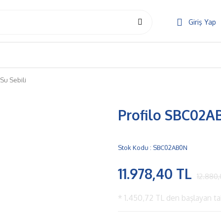
Giriş Yap
Su Sebili
Profilo SBC02AB
Stok Kodu : SBC02AB0N
11.978,40 TL
12.880
*
1.450,72 TL
den başlayan tak