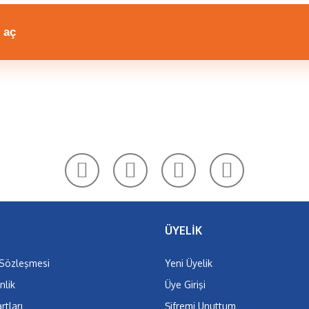
 aç
Bu ürüne ilk yorumu siz yapın!
Yorum Yaz
ÜYELİK
 Sözleşmesi
Yeni Üyelik
nlik
Üye Girişi
rtları
Şifremi Unuttum