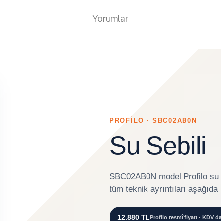
Yorumlar
PROFİLO · SBC02AB0N
Su Sebili
SBC02AB0N model Profilo su seb
tüm teknik ayrıntıları aşağıda 
12.880 TL
Profilo resmî fiyatı · KDV da